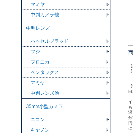
マミヤ
中判カメラ他
中判レンズ
ハッセルブラッド
フジ
ブロニカ
【
【
ペンタックス
マミヤ
【
E
中判レンズ他
イ
35mm小型カメラ
も
深
分
ニコン
円
に
キヤノン