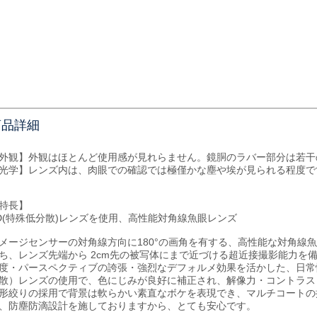
商品詳細
外観】外観はほとんど使用感が見れらません。鏡胴のラバー部分は若干
光学】レンズ内は、肉眼での確認では極僅かな塵や埃が見られる程度で
特長】
D(特殊低分散)レンズを使用、高性能対角線魚眼レンズ
メージセンサーの対角線方向に180°の画角を有する、高性能な対角線魚
ち、レンズ先端から 2cm先の被写体にまで近づける超近接撮影能力を
度・パースペクティブの誇張・強烈なデフォルメ効果を活かした、日常
散）レンズの使用で、色にじみが良好に補正され、解像力・コントラス
形絞りの採用で背景は軟らかい素直なボケを表現でき、マルチコートの
、防塵防滴設計を施しておりますから、とても安心です。