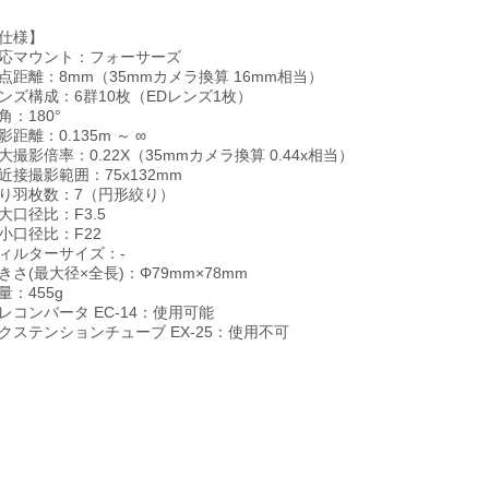
仕様】
応マウント：フォーサーズ
点距離：8mm（35mmカメラ換算 16mm相当）
ンズ構成：6群10枚（EDレンズ1枚）
角：180°
影距離：0.135m ～ ∞
大撮影倍率：0.22X（35mmカメラ換算 0.44x相当）
近接撮影範囲：75x132mm
り羽枚数：7（円形絞り）
大口径比：F3.5
小口径比：F22
ィルターサイズ：-
きさ(最大径×全長)：Φ79mm×78mm
量：455g
レコンバータ EC-14：使用可能
クステンションチューブ EX-25：使用不可