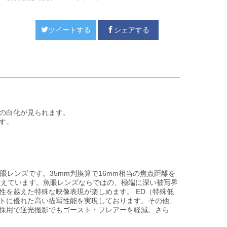
ツイートする
シェアする
の白化が見られます。
す。
眼レンズです。35mm判換算で16mm相当の焦点距離を
備えています。魚眼レンズならではの、極端に深い被写界
性を越えた特殊な映像表現が楽しめます。 ED（特殊低
トに優れた高い描写性能を実現しております。その他、
採用で逆光撮影でもゴースト・フレアーを軽減。さら