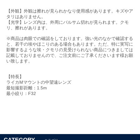
【外観】外観は擦れが見られかなり使用感があります。キズやア
タリはありません。
【光学】レンズ内は、外周にバルサム切れが見られます。クモ
リ、擦れがあります。
※商品は肉眼での確認をしております。強い光のなかで確認する
と、若干の埃やほこりのある場合もあります。ただ、特に実写に
影響するような埃・クモリの見受けられない商品につきましては
記載しておりませんので、ご注文前にご了承くださいます様お願
い致します。
【特長】
ライカMマウントの中望遠レンズ
最短撮影距離：1.5m
最小絞り：F32
CATEGORY