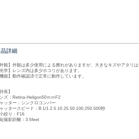
商品詳細
外観】外観は多少使用による擦れがありますが、大きなキズやアタリは
光学】レンズ内は多少ホコリがあります。
機能】動作確認済で正常に動作しています。
特長】
ンズ：Retina-Heligon50ｍｍF2
ャッター：シンクロコンパー
ャッタースピード：B.1/1.2.5.10.25.50.100.250.500秒
小絞り：F16
短撮影距離：3.5feet