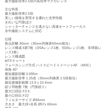
最大撮影倍率2.5倍の高倍率マクロレンズ
主な特長
最大撮影倍率2.5倍
美しい描画を実現する優れた光学性能
きれいな円形ぼけ
シャッターチャンスを逃さない高速オートフォーカス
水中撮影システムに対応
仕様
焦点距離 30mm（35mm判換算60mm相当）
レンズ構成 6群7枚（DSAレンズ1枚、EDAレンズ1枚、非球面レ
ンズ1枚）
レンズ構成図
MTFチャート
フォーカシング方式 ハイスピードイメージャAF （MSC）
画角 40°
最短撮影距離 0.095m
最大撮影倍率 1.25倍（35mm判換算 2.5倍相当）
最近接撮影範囲 13.9 x 10.4mm
絞り羽枚数 7枚（円形絞り）
最大口径比 F3.5
最小口径比 F22
フィルターサイズ Ø46mm
大きさ 最大径×全長 Ø57x 60mm