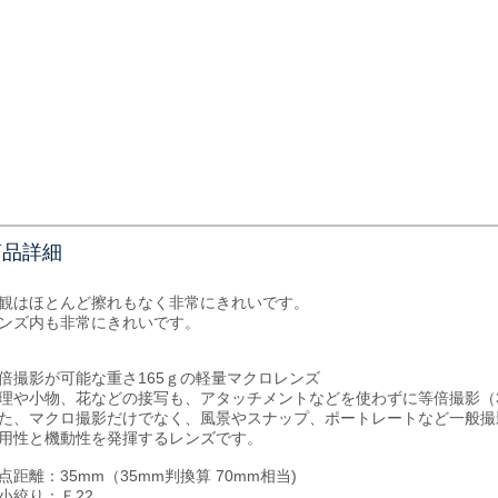
商品詳細
観はほとんど擦れもなく非常にきれいです。
ンズ内も非常にきれいです。
倍撮影が可能な重さ165ｇの軽量マクロレンズ
理や小物、花などの接写も、アタッチメントなどを使わずに等倍撮影（3
た、マクロ撮影だけでなく、風景やスナップ、ポートレートなど一般撮
用性と機動性を発揮するレンズです。
点距離：35mm（35mm判換算 70mm相当)
小絞り：Ｆ22