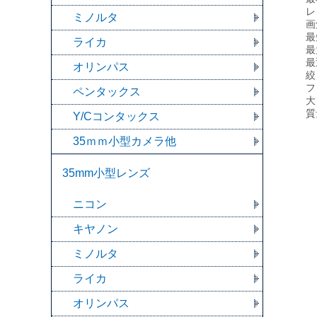
レ
ミノルタ
画
最
ライカ
最
最
オリンパス
絞
フ
ペンタックス
大
質
Y/Cコンタックス
35ｍｍ小型カメラ他
35mm小型レンズ
ニコン
キヤノン
ミノルタ
ライカ
オリンパス