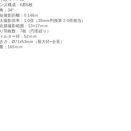
ンズ構成：6群6枚
角：34°
短撮影距離：0.146ｍ
大撮影倍率：1.0倍（35mm判換算 2.0倍相当）
近接撮影範囲：13×17ｍｍ
り羽枚数：7枚（円形絞り）
ィルター径：52ｍｍ
きさ：Ø71x53mm（最大径×全長）
量：165ｍｍ