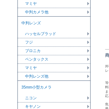
マミヤ
中判カメラ他
中判レンズ
ハッセルブラッド
フジ
ブロニカ
ペンタックス
外
マミヤ
レ
中判レンズ他
等
35mm小型カメラ
料
ま
応
ニコン
焦
キヤノン
最