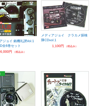
メディアジョイ クラカメ探検
隊CDvol.1
ジョイ 銘機礼讃Vol.1
VD全8巻セット
1,100円
（税込み）
6,000円
（税込み）