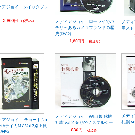
ィアジョイ クイックプレ
3,960円
メディアジョイ ローライでパ
（税込み）
メディアジ
チリ～あるカメラブランドの歴
用スト
史(DVD)
1,800円
（税込み）
メディ
メディアジョイ WEB版 銘機
ィアジョイ チョートクin
礼讃 v
礼讃 vol.2 光りのノスタルジー
ithライカM7 Vol.2路上観
830円
（税込み）
VHS)