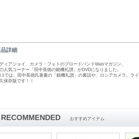
商品詳細
ディアジョイ、カメラ・フォトのブロードバンドWebマガジン。
の人気コーナー「田中長徳の銘機礼讃」がDVDになりました。
ol.1では、田中長徳氏著書の「銘機礼讃」の裏話や、ロシアカメラ、ラ
久保存版です！！
RECOMMENDED
おすすめアイテム