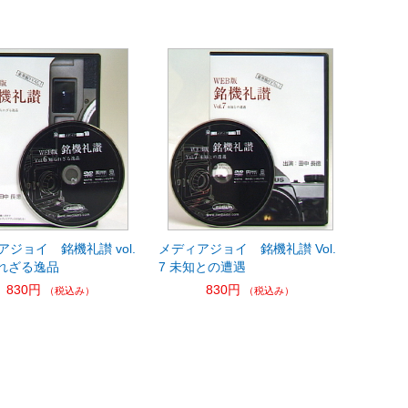
アジョイ 銘機礼讃 vol.
メディアジョイ 銘機礼讃 Vol.
られざる逸品
7 未知との遭遇
830円
830円
（税込み）
（税込み）