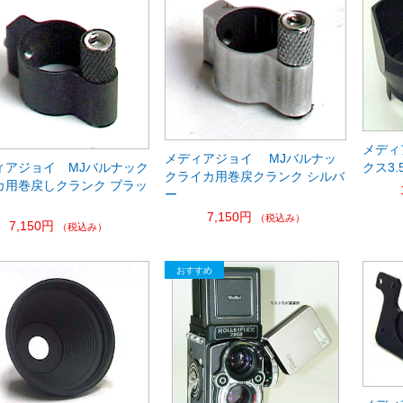
メディ
メディアジョイ MJバルナッ
ィアジョイ MJバルナック
クス3.
クライカ用巻戻クランク シルバ
カ用巻戻しクランク ブラッ
ー
7,150円
（税込み）
7,150円
（税込み）