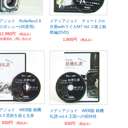
ョイ Rolleiflex2.8
メディアジョイ チョートクin
ロボシュー(45度用)
京都withライカM7 Vol.２路上観
察編(DVD)
12,980円
（税込み）
在庫切れ（問い合わせ
1,800円
（税込み）
アジョイ WEB版 銘機
メディアジョイ WEB版 銘機
ol.3 芸術を超える扉
礼讃 vol.4 王国への招待状
830円
（税込み）
830円
（税込み）