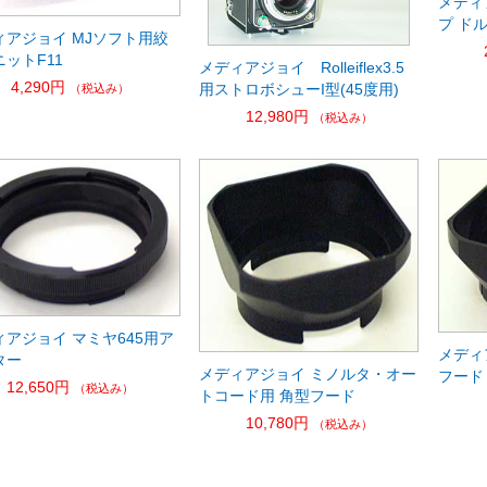
メディ
プ ド
ィアジョイ MJソフト用絞
ットF11
メディアジョイ Rolleiflex3.5
4,290円
用ストロボシューI型(45度用)
（税込み）
12,980円
（税込み）
ィアジョイ マミヤ645用ア
メディ
ター
メディアジョイ ミノルタ・オー
フード
12,650円
（税込み）
トコード用 角型フード
10,780円
（税込み）